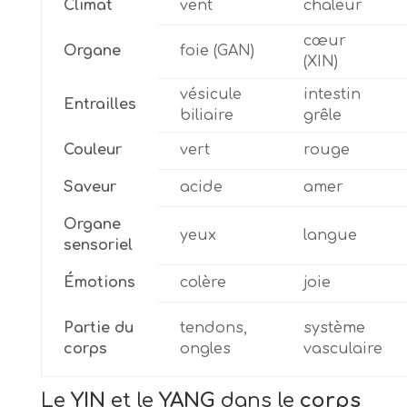
Climat
vent
chaleur
cœur
Organe
foie (GAN)
(XIN)
vésicule
intestin
Entrailles
biliaire
grêle
Couleur
vert
rouge
Saveur
acide
amer
Organe
yeux
langue
sensoriel
Émotions
colère
joie
Partie du
tendons,
système
corps
ongles
vasculaire
Le
YIN
et le
YANG
dans le
corps