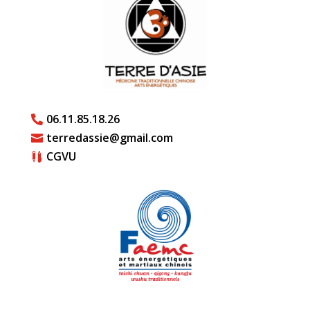
06.11.85.18.26

terredassie@gmail.com

CGVU
