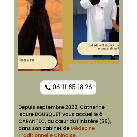
Grand Maître You Xuan De
Maître Chen Li Sheng & Isaure
Bousquet
lignée Wudang Pai & 
Bo
Maître Yuan Li Min & Isaure
unlin & Isaure
Bousquet
06 11 85 18 26
Depuis septembre 2022, Catherine-
Isaure BOUSQUET vous accueille à
CARANTEC, au cœur du Finistère (29),
dans son cabinet de
Médecine
Traditionnelle Chinoise.